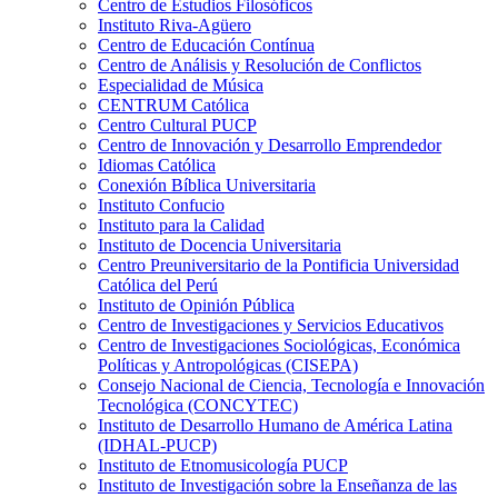
Centro de Estudios Filosóficos
Instituto Riva-Agüero
Centro de Educación Contínua
Centro de Análisis y Resolución de Conflictos
Especialidad de Música
CENTRUM Católica
Centro Cultural PUCP
Centro de Innovación y Desarrollo Emprendedor
Idiomas Católica
Conexión Bíblica Universitaria
Instituto Confucio
Instituto para la Calidad
Instituto de Docencia Universitaria
Centro Preuniversitario de la Pontificia Universidad
Católica del Perú
Instituto de Opinión Pública
Centro de Investigaciones y Servicios Educativos
Centro de Investigaciones Sociológicas, Económica
Políticas y Antropológicas (CISEPA)
Consejo Nacional de Ciencia, Tecnología e Innovación
Tecnológica (CONCYTEC)
Instituto de Desarrollo Humano de América Latina
(IDHAL-PUCP)
Instituto de Etnomusicología PUCP
Instituto de Investigación sobre la Enseñanza de las