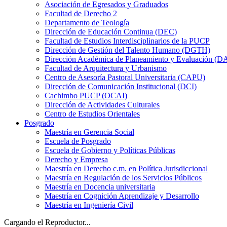
Asociación de Egresados y Graduados
Facultad de Derecho 2
Departamento de Teología
Dirección de Educación Continua (DEC)
Facultad de Estudios Interdisciplinarios de la PUCP
Dirección de Gestión del Talento Humano (DGTH)
Dirección Académica de Planeamiento y Evaluación (D
Facultad de Arquitectura y Urbanismo
Centro de Asesoría Pastoral Universitaria (CAPU)
Dirección de Comunicación Institucional (DCI)
Cachimbo PUCP (OCAI)
Dirección de Actividades Culturales
Centro de Estudios Orientales
Posgrado
Maestría en Gerencia Social
Escuela de Posgrado
Escuela de Gobierno y Políticas Públicas
Derecho y Empresa
Maestría en Derecho c.m. en Política Jurisdiccional
Maestría en Regulación de los Servicios Públicos
Maestría en Docencia universitaria
Maestría en Cognición Aprendizaje y Desarrollo
Maestría en Ingeniería Civil
Cargando el Reproductor...