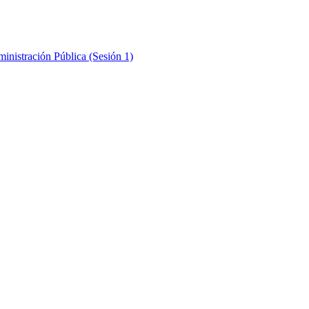
inistración Pública (Sesión 1)
inistración Pública (Sesión 2)
inistración Pública (Sesión 3)
inistración Pública (Sesión 4)