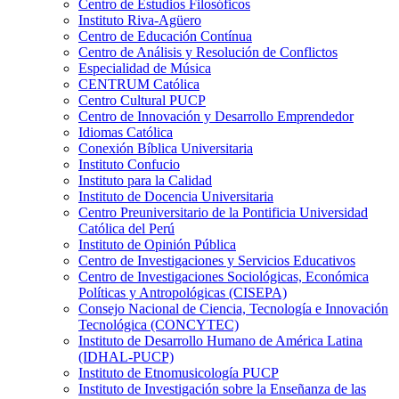
Centro de Estudios Filosóficos
Instituto Riva-Agüero
Centro de Educación Contínua
Centro de Análisis y Resolución de Conflictos
Especialidad de Música
CENTRUM Católica
Centro Cultural PUCP
Centro de Innovación y Desarrollo Emprendedor
Idiomas Católica
Conexión Bíblica Universitaria
Instituto Confucio
Instituto para la Calidad
Instituto de Docencia Universitaria
Centro Preuniversitario de la Pontificia Universidad
Católica del Perú
Instituto de Opinión Pública
Centro de Investigaciones y Servicios Educativos
Centro de Investigaciones Sociológicas, Económica
Políticas y Antropológicas (CISEPA)
Consejo Nacional de Ciencia, Tecnología e Innovación
Tecnológica (CONCYTEC)
Instituto de Desarrollo Humano de América Latina
(IDHAL-PUCP)
Instituto de Etnomusicología PUCP
Instituto de Investigación sobre la Enseñanza de las