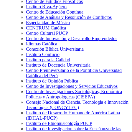
Centro de Estudios Filosóficos
Instituto Riva-Agüero
Centro de Educación Contínua
Centro de Análisis y Resolución de Conflictos
Especialidad de Música
CENTRUM Católica
Centro Cultural PUCP
Centro de Innovación y Desarrollo Emprendedor
Idiomas Católica
Conexión Bíblica Universitaria
Instituto Confucio
Instituto para la Calidad
Instituto de Docencia Universitaria
Centro Preuniversitario de la Pontificia Universidad
Católica del Perú
Instituto de Opinión Pública
Centro de Investigaciones y Servicios Educativos
Centro de Investigaciones Sociológicas, Económica
Políticas y Antropológicas (CISEPA)
Consejo Nacional de Ciencia, Tecnología e Innovación
Tecnológica (CONCYTEC)
Instituto de Desarrollo Humano de América Latina
(IDHAL-PUCP)
Instituto de Etnomusicología PUCP
Instituto de Investigación sobre la Enseñanza de las