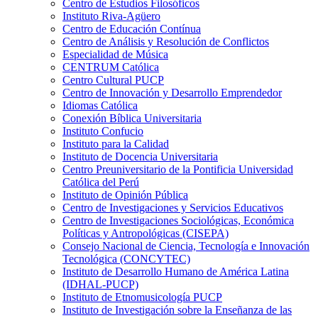
Centro de Estudios Filosóficos
Instituto Riva-Agüero
Centro de Educación Contínua
Centro de Análisis y Resolución de Conflictos
Especialidad de Música
CENTRUM Católica
Centro Cultural PUCP
Centro de Innovación y Desarrollo Emprendedor
Idiomas Católica
Conexión Bíblica Universitaria
Instituto Confucio
Instituto para la Calidad
Instituto de Docencia Universitaria
Centro Preuniversitario de la Pontificia Universidad
Católica del Perú
Instituto de Opinión Pública
Centro de Investigaciones y Servicios Educativos
Centro de Investigaciones Sociológicas, Económica
Políticas y Antropológicas (CISEPA)
Consejo Nacional de Ciencia, Tecnología e Innovación
Tecnológica (CONCYTEC)
Instituto de Desarrollo Humano de América Latina
(IDHAL-PUCP)
Instituto de Etnomusicología PUCP
Instituto de Investigación sobre la Enseñanza de las