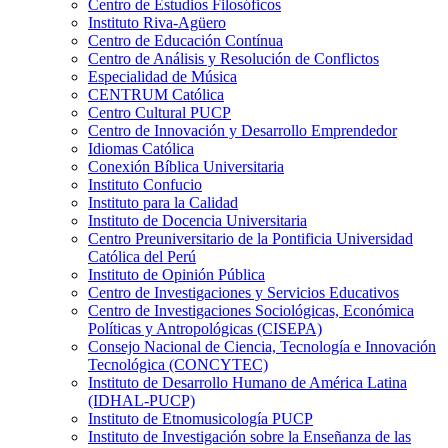
Centro de Estudios Filosóficos
Instituto Riva-Agüero
Centro de Educación Contínua
Centro de Análisis y Resolución de Conflictos
Especialidad de Música
CENTRUM Católica
Centro Cultural PUCP
Centro de Innovación y Desarrollo Emprendedor
Idiomas Católica
Conexión Bíblica Universitaria
Instituto Confucio
Instituto para la Calidad
Instituto de Docencia Universitaria
Centro Preuniversitario de la Pontificia Universidad
Católica del Perú
Instituto de Opinión Pública
Centro de Investigaciones y Servicios Educativos
Centro de Investigaciones Sociológicas, Económica
Políticas y Antropológicas (CISEPA)
Consejo Nacional de Ciencia, Tecnología e Innovación
Tecnológica (CONCYTEC)
Instituto de Desarrollo Humano de América Latina
(IDHAL-PUCP)
Instituto de Etnomusicología PUCP
Instituto de Investigación sobre la Enseñanza de las