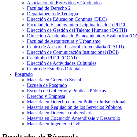
Asociación de Egresados y Graduados
Facultad de Derecho 2
Departamento de Teología
Dirección de Educación Continua (DEC)
Facultad de Estudios Interdisciplinarios de la PUCP
Dirección de Gestión del Talento Humano (DGTH)
Dirección Académica de Planeamiento y Evaluación (D
Facultad de Arquitectura y Urbanismo
Centro de Asesoría Pastoral Universitaria (CAPU)
Dirección de Comunicación Institucional (DCI)
Cachimbo PUCP (OCAI)
Dirección de Actividades Culturales
Centro de Estudios Orientales
Posgrado
Maestría en Gerencia Social
Escuela de Posgrado
Escuela de Gobierno y Políticas Públicas
Derecho y Empresa
Maestría en Derecho c.m. en Política Jurisdiccional
Maestría en Regulación de los Servicios Públicos
Maestría en Docencia universitaria
Maestría en Cognición Aprendizaje y Desarrollo
Maestría en Ingeniería Civil
Resultados de Búsqueda