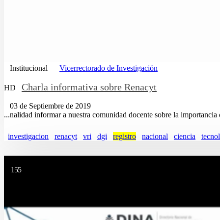
Institucional
Vicerrectorado de Investigación
Charla informativa sobre Renacyt
HD
03 de Septiembre de 2019
...nalidad informar a nuestra comunidad docente sobre la importancia
investigacion
renacyt
vri
dgi
registro
nacional
ciencia
tecno
155