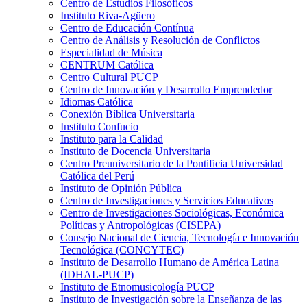
Centro de Estudios Filosóficos
Instituto Riva-Agüero
Centro de Educación Contínua
Centro de Análisis y Resolución de Conflictos
Especialidad de Música
CENTRUM Católica
Centro Cultural PUCP
Centro de Innovación y Desarrollo Emprendedor
Idiomas Católica
Conexión Bíblica Universitaria
Instituto Confucio
Instituto para la Calidad
Instituto de Docencia Universitaria
Centro Preuniversitario de la Pontificia Universidad
Católica del Perú
Instituto de Opinión Pública
Centro de Investigaciones y Servicios Educativos
Centro de Investigaciones Sociológicas, Económica
Políticas y Antropológicas (CISEPA)
Consejo Nacional de Ciencia, Tecnología e Innovación
Tecnológica (CONCYTEC)
Instituto de Desarrollo Humano de América Latina
(IDHAL-PUCP)
Instituto de Etnomusicología PUCP
Instituto de Investigación sobre la Enseñanza de las