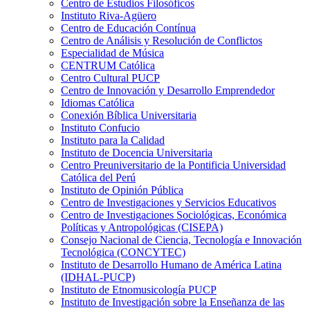
Centro de Estudios Filosóficos
Instituto Riva-Agüero
Centro de Educación Contínua
Centro de Análisis y Resolución de Conflictos
Especialidad de Música
CENTRUM Católica
Centro Cultural PUCP
Centro de Innovación y Desarrollo Emprendedor
Idiomas Católica
Conexión Bíblica Universitaria
Instituto Confucio
Instituto para la Calidad
Instituto de Docencia Universitaria
Centro Preuniversitario de la Pontificia Universidad
Católica del Perú
Instituto de Opinión Pública
Centro de Investigaciones y Servicios Educativos
Centro de Investigaciones Sociológicas, Económica
Políticas y Antropológicas (CISEPA)
Consejo Nacional de Ciencia, Tecnología e Innovación
Tecnológica (CONCYTEC)
Instituto de Desarrollo Humano de América Latina
(IDHAL-PUCP)
Instituto de Etnomusicología PUCP
Instituto de Investigación sobre la Enseñanza de las