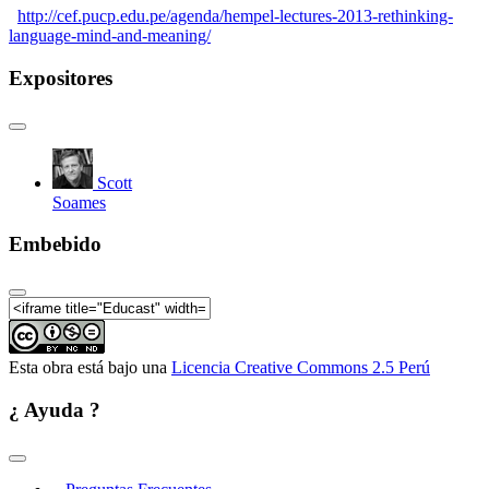
Presentation (3 de 4)
http://cef.pucp.edu.pe/agenda/hempel-lectures-2013-rethinking-
language-mind-and-meaning/
Hempel Lectures 2013 | Millian Modes of
Presentation (4 de 4)
Expositores
Hempel Lectures 2013 | Language, Meaning, and
Information: A Case Study on the Path from
Philosophy to Science (1 de 4)
Hempel Lectures 2013 | Language, Meaning, and
Information: A Case Study on the Path from
Scott
Philosophy to Science (2 de 4)
Soames
Hempel Lectures 2013 | Language, Meaning, and
Information: A Case Study on the Path from
Embebido
Philosophy to Science (3 de 4)
Hempel Lectures 2013 | Language, Meaning, and
Information: A Case Study on the Path from
Philosophy to Science (4 de 4)
Esta obra está bajo una
Licencia Creative Commons 2.5 Perú
¿ Ayuda ?