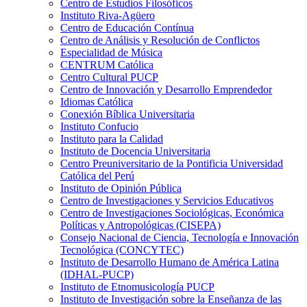
Centro de Estudios Filosóficos
Instituto Riva-Agüero
Centro de Educación Contínua
Centro de Análisis y Resolución de Conflictos
Especialidad de Música
CENTRUM Católica
Centro Cultural PUCP
Centro de Innovación y Desarrollo Emprendedor
Idiomas Católica
Conexión Bíblica Universitaria
Instituto Confucio
Instituto para la Calidad
Instituto de Docencia Universitaria
Centro Preuniversitario de la Pontificia Universidad
Católica del Perú
Instituto de Opinión Pública
Centro de Investigaciones y Servicios Educativos
Centro de Investigaciones Sociológicas, Económica
Políticas y Antropológicas (CISEPA)
Consejo Nacional de Ciencia, Tecnología e Innovación
Tecnológica (CONCYTEC)
Instituto de Desarrollo Humano de América Latina
(IDHAL-PUCP)
Instituto de Etnomusicología PUCP
Instituto de Investigación sobre la Enseñanza de las