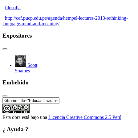
Presentation (2 de 4)
filosofia
Hempel Lectures 2013 | Millian Modes of
Presentation (3 de 4)
http://cef.pucp.edu.pe/agenda/hempel-lectures-2013-rethinking-
language-mind-and-meaning/
Hempel Lectures 2013 | Millian Modes of
Presentation (4 de 4)
Expositores
Hempel Lectures 2013 | Language, Meaning, and
Information: A Case Study on the Path from
Philosophy to Science (1 de 4)
Hempel Lectures 2013 | Language, Meaning, and
Information: A Case Study on the Path from
Scott
Philosophy to Science (2 de 4)
Soames
Hempel Lectures 2013 | Language, Meaning, and
Information: A Case Study on the Path from
Embebido
Philosophy to Science (3 de 4)
Hempel Lectures 2013 | Language, Meaning, and
Information: A Case Study on the Path from
Philosophy to Science (4 de 4)
Esta obra está bajo una
Licencia Creative Commons 2.5 Perú
¿ Ayuda ?