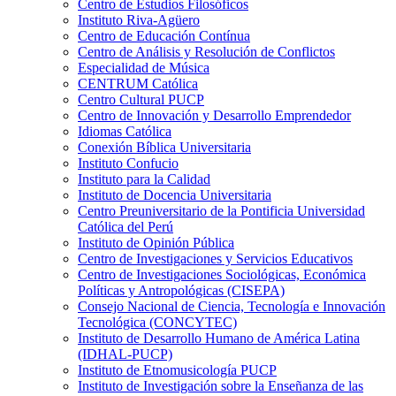
Centro de Estudios Filosóficos
Instituto Riva-Agüero
Centro de Educación Contínua
Centro de Análisis y Resolución de Conflictos
Especialidad de Música
CENTRUM Católica
Centro Cultural PUCP
Centro de Innovación y Desarrollo Emprendedor
Idiomas Católica
Conexión Bíblica Universitaria
Instituto Confucio
Instituto para la Calidad
Instituto de Docencia Universitaria
Centro Preuniversitario de la Pontificia Universidad
Católica del Perú
Instituto de Opinión Pública
Centro de Investigaciones y Servicios Educativos
Centro de Investigaciones Sociológicas, Económica
Políticas y Antropológicas (CISEPA)
Consejo Nacional de Ciencia, Tecnología e Innovación
Tecnológica (CONCYTEC)
Instituto de Desarrollo Humano de América Latina
(IDHAL-PUCP)
Instituto de Etnomusicología PUCP
Instituto de Investigación sobre la Enseñanza de las