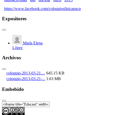
https://www.facebook.com/coloquiosfisicapucp
Expositores
María Elena
López
Archivos
coloquio-2013-03-21....
645.15 KB
coloquio-2013-03-21-...
1.63 MB
Embebido