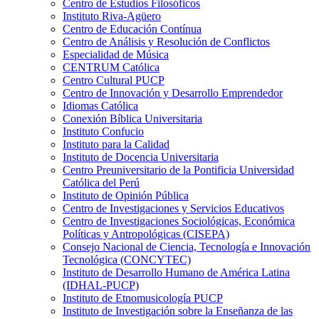
Centro de Estudios Filosóficos
Instituto Riva-Agüero
Centro de Educación Contínua
Centro de Análisis y Resolución de Conflictos
Especialidad de Música
CENTRUM Católica
Centro Cultural PUCP
Centro de Innovación y Desarrollo Emprendedor
Idiomas Católica
Conexión Bíblica Universitaria
Instituto Confucio
Instituto para la Calidad
Instituto de Docencia Universitaria
Centro Preuniversitario de la Pontificia Universidad
Católica del Perú
Instituto de Opinión Pública
Centro de Investigaciones y Servicios Educativos
Centro de Investigaciones Sociológicas, Económica
Políticas y Antropológicas (CISEPA)
Consejo Nacional de Ciencia, Tecnología e Innovación
Tecnológica (CONCYTEC)
Instituto de Desarrollo Humano de América Latina
(IDHAL-PUCP)
Instituto de Etnomusicología PUCP
Instituto de Investigación sobre la Enseñanza de las