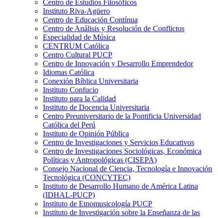
Centro de Estudios Filosóficos
Instituto Riva-Agüero
Centro de Educación Contínua
Centro de Análisis y Resolución de Conflictos
Especialidad de Música
CENTRUM Católica
Centro Cultural PUCP
Centro de Innovación y Desarrollo Emprendedor
Idiomas Católica
Conexión Bíblica Universitaria
Instituto Confucio
Instituto para la Calidad
Instituto de Docencia Universitaria
Centro Preuniversitario de la Pontificia Universidad
Católica del Perú
Instituto de Opinión Pública
Centro de Investigaciones y Servicios Educativos
Centro de Investigaciones Sociológicas, Económica
Políticas y Antropológicas (CISEPA)
Consejo Nacional de Ciencia, Tecnología e Innovación
Tecnológica (CONCYTEC)
Instituto de Desarrollo Humano de América Latina
(IDHAL-PUCP)
Instituto de Etnomusicología PUCP
Instituto de Investigación sobre la Enseñanza de las