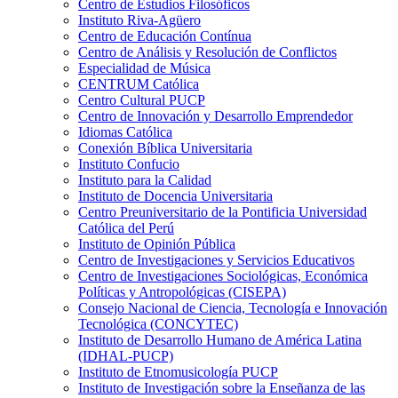
Centro de Estudios Filosóficos
Instituto Riva-Agüero
Centro de Educación Contínua
Centro de Análisis y Resolución de Conflictos
Especialidad de Música
CENTRUM Católica
Centro Cultural PUCP
Centro de Innovación y Desarrollo Emprendedor
Idiomas Católica
Conexión Bíblica Universitaria
Instituto Confucio
Instituto para la Calidad
Instituto de Docencia Universitaria
Centro Preuniversitario de la Pontificia Universidad
Católica del Perú
Instituto de Opinión Pública
Centro de Investigaciones y Servicios Educativos
Centro de Investigaciones Sociológicas, Económica
Políticas y Antropológicas (CISEPA)
Consejo Nacional de Ciencia, Tecnología e Innovación
Tecnológica (CONCYTEC)
Instituto de Desarrollo Humano de América Latina
(IDHAL-PUCP)
Instituto de Etnomusicología PUCP
Instituto de Investigación sobre la Enseñanza de las