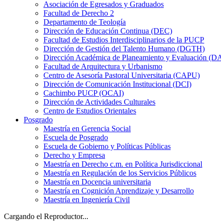
Asociación de Egresados y Graduados
Facultad de Derecho 2
Departamento de Teología
Dirección de Educación Continua (DEC)
Facultad de Estudios Interdisciplinarios de la PUCP
Dirección de Gestión del Talento Humano (DGTH)
Dirección Académica de Planeamiento y Evaluación (D
Facultad de Arquitectura y Urbanismo
Centro de Asesoría Pastoral Universitaria (CAPU)
Dirección de Comunicación Institucional (DCI)
Cachimbo PUCP (OCAI)
Dirección de Actividades Culturales
Centro de Estudios Orientales
Posgrado
Maestría en Gerencia Social
Escuela de Posgrado
Escuela de Gobierno y Políticas Públicas
Derecho y Empresa
Maestría en Derecho c.m. en Política Jurisdiccional
Maestría en Regulación de los Servicios Públicos
Maestría en Docencia universitaria
Maestría en Cognición Aprendizaje y Desarrollo
Maestría en Ingeniería Civil
Cargando el Reproductor...