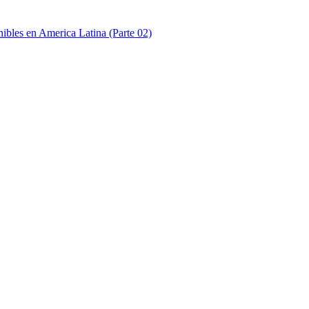
nibles en America Latina (Parte 02)
nibles en America Latina (Parte 03)
nibles en America Latina (Parte 04)
nibles en America Latina (Parte 05)