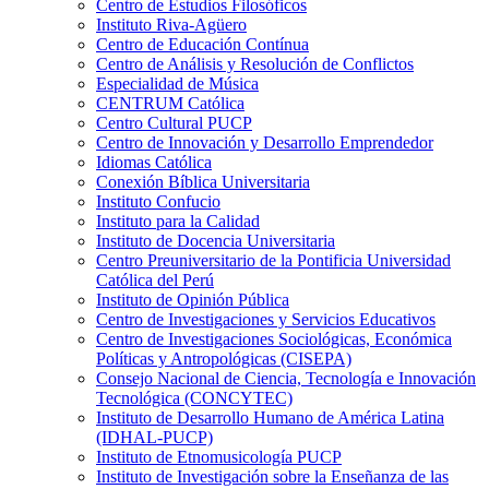
Centro de Estudios Filosóficos
Instituto Riva-Agüero
Centro de Educación Contínua
Centro de Análisis y Resolución de Conflictos
Especialidad de Música
CENTRUM Católica
Centro Cultural PUCP
Centro de Innovación y Desarrollo Emprendedor
Idiomas Católica
Conexión Bíblica Universitaria
Instituto Confucio
Instituto para la Calidad
Instituto de Docencia Universitaria
Centro Preuniversitario de la Pontificia Universidad
Católica del Perú
Instituto de Opinión Pública
Centro de Investigaciones y Servicios Educativos
Centro de Investigaciones Sociológicas, Económica
Políticas y Antropológicas (CISEPA)
Consejo Nacional de Ciencia, Tecnología e Innovación
Tecnológica (CONCYTEC)
Instituto de Desarrollo Humano de América Latina
(IDHAL-PUCP)
Instituto de Etnomusicología PUCP
Instituto de Investigación sobre la Enseñanza de las