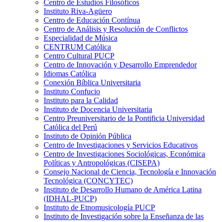
Centro de Estudios Filosóficos
Instituto Riva-Agüero
Centro de Educación Contínua
Centro de Análisis y Resolución de Conflictos
Especialidad de Música
CENTRUM Católica
Centro Cultural PUCP
Centro de Innovación y Desarrollo Emprendedor
Idiomas Católica
Conexión Bíblica Universitaria
Instituto Confucio
Instituto para la Calidad
Instituto de Docencia Universitaria
Centro Preuniversitario de la Pontificia Universidad
Católica del Perú
Instituto de Opinión Pública
Centro de Investigaciones y Servicios Educativos
Centro de Investigaciones Sociológicas, Económica
Políticas y Antropológicas (CISEPA)
Consejo Nacional de Ciencia, Tecnología e Innovación
Tecnológica (CONCYTEC)
Instituto de Desarrollo Humano de América Latina
(IDHAL-PUCP)
Instituto de Etnomusicología PUCP
Instituto de Investigación sobre la Enseñanza de las