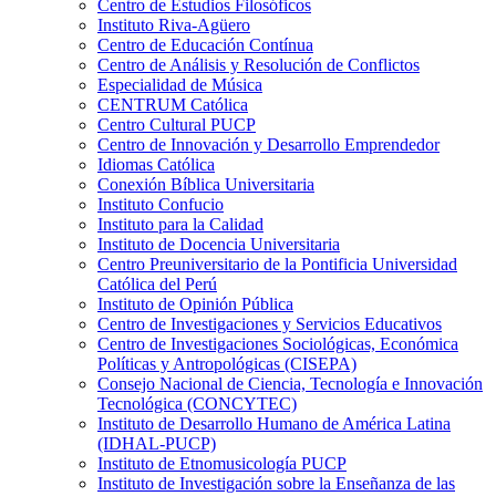
Centro de Estudios Filosóficos
Instituto Riva-Agüero
Centro de Educación Contínua
Centro de Análisis y Resolución de Conflictos
Especialidad de Música
CENTRUM Católica
Centro Cultural PUCP
Centro de Innovación y Desarrollo Emprendedor
Idiomas Católica
Conexión Bíblica Universitaria
Instituto Confucio
Instituto para la Calidad
Instituto de Docencia Universitaria
Centro Preuniversitario de la Pontificia Universidad
Católica del Perú
Instituto de Opinión Pública
Centro de Investigaciones y Servicios Educativos
Centro de Investigaciones Sociológicas, Económica
Políticas y Antropológicas (CISEPA)
Consejo Nacional de Ciencia, Tecnología e Innovación
Tecnológica (CONCYTEC)
Instituto de Desarrollo Humano de América Latina
(IDHAL-PUCP)
Instituto de Etnomusicología PUCP
Instituto de Investigación sobre la Enseñanza de las