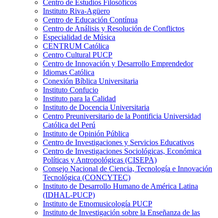
Centro de Estudios Filosóficos
Instituto Riva-Agüero
Centro de Educación Contínua
Centro de Análisis y Resolución de Conflictos
Especialidad de Música
CENTRUM Católica
Centro Cultural PUCP
Centro de Innovación y Desarrollo Emprendedor
Idiomas Católica
Conexión Bíblica Universitaria
Instituto Confucio
Instituto para la Calidad
Instituto de Docencia Universitaria
Centro Preuniversitario de la Pontificia Universidad
Católica del Perú
Instituto de Opinión Pública
Centro de Investigaciones y Servicios Educativos
Centro de Investigaciones Sociológicas, Económica
Políticas y Antropológicas (CISEPA)
Consejo Nacional de Ciencia, Tecnología e Innovación
Tecnológica (CONCYTEC)
Instituto de Desarrollo Humano de América Latina
(IDHAL-PUCP)
Instituto de Etnomusicología PUCP
Instituto de Investigación sobre la Enseñanza de las