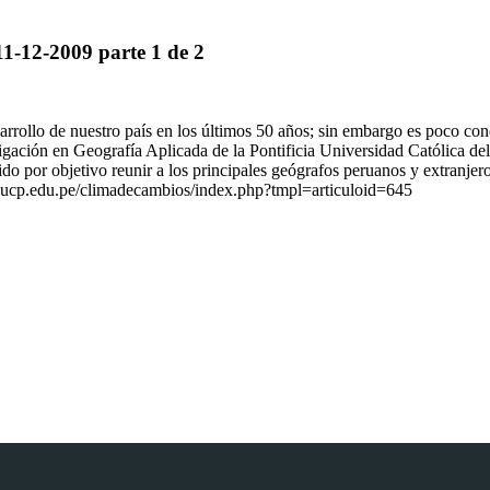
11-12-2009 parte 1 de 2
sarrollo de nuestro país en los últimos 50 años; sin embargo es poco co
igación en Geografía Aplicada de la Pontificia Universidad Católica de
nido por objetivo reunir a los principales geógrafos peruanos y extranjer
pucp.edu.pe/climadecambios/index.php?tmpl=articuloid=645