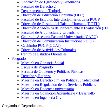
Asociación de Egresados y Graduados
Facultad de Derecho 2
Departamento de Teología
Dirección de Educación Continua (DEC)
Facultad de Estudios Interdisciplinarios de la PUCP
Dirección de Gestión del Talento Humano (DGTH)
Dirección Académica de Planeamiento y Evaluación (D
Facultad de Arquitectura y Urbanismo
Centro de Asesoría Pastoral Universitaria (CAPU)
Dirección de Comunicación Institucional (DCI)
Cachimbo PUCP (OCAI)
Dirección de Actividades Culturales
Centro de Estudios Orientales
Posgrado
Maestría en Gerencia Social
Escuela de Posgrado
Escuela de Gobierno y Políticas Públicas
Derecho y Empresa
Maestría en Derecho c.m. en Política Jurisdiccional
Maestría en Regulación de los Servicios Públicos
Maestría en Docencia universitaria
Maestría en Cognición Aprendizaje y Desarrollo
Maestría en Ingeniería Civil
Cargando el Reproductor...