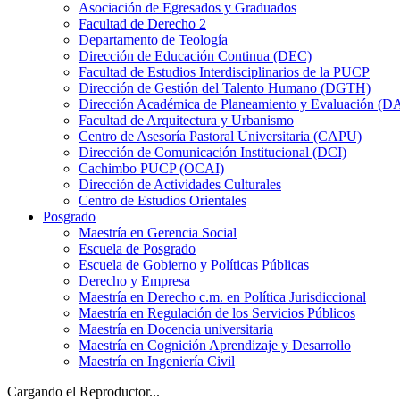
Asociación de Egresados y Graduados
Facultad de Derecho 2
Departamento de Teología
Dirección de Educación Continua (DEC)
Facultad de Estudios Interdisciplinarios de la PUCP
Dirección de Gestión del Talento Humano (DGTH)
Dirección Académica de Planeamiento y Evaluación (D
Facultad de Arquitectura y Urbanismo
Centro de Asesoría Pastoral Universitaria (CAPU)
Dirección de Comunicación Institucional (DCI)
Cachimbo PUCP (OCAI)
Dirección de Actividades Culturales
Centro de Estudios Orientales
Posgrado
Maestría en Gerencia Social
Escuela de Posgrado
Escuela de Gobierno y Políticas Públicas
Derecho y Empresa
Maestría en Derecho c.m. en Política Jurisdiccional
Maestría en Regulación de los Servicios Públicos
Maestría en Docencia universitaria
Maestría en Cognición Aprendizaje y Desarrollo
Maestría en Ingeniería Civil
Cargando el Reproductor...