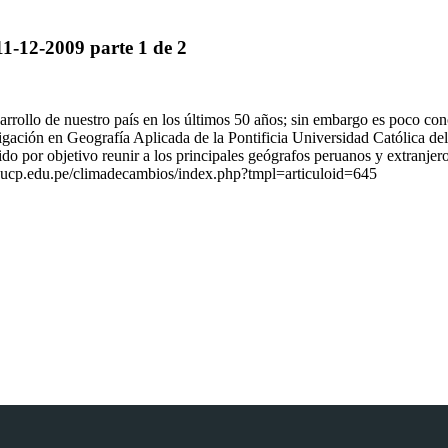
11-12-2009 parte 1 de 2
sarrollo de nuestro país en los últimos 50 años; sin embargo es poco co
igación en Geografía Aplicada de la Pontificia Universidad Católica de
nido por objetivo reunir a los principales geógrafos peruanos y extranjer
pucp.edu.pe/climadecambios/index.php?tmpl=articuloid=645