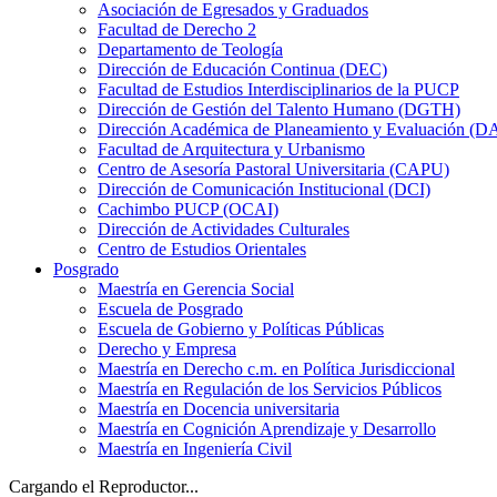
Asociación de Egresados y Graduados
Facultad de Derecho 2
Departamento de Teología
Dirección de Educación Continua (DEC)
Facultad de Estudios Interdisciplinarios de la PUCP
Dirección de Gestión del Talento Humano (DGTH)
Dirección Académica de Planeamiento y Evaluación (D
Facultad de Arquitectura y Urbanismo
Centro de Asesoría Pastoral Universitaria (CAPU)
Dirección de Comunicación Institucional (DCI)
Cachimbo PUCP (OCAI)
Dirección de Actividades Culturales
Centro de Estudios Orientales
Posgrado
Maestría en Gerencia Social
Escuela de Posgrado
Escuela de Gobierno y Políticas Públicas
Derecho y Empresa
Maestría en Derecho c.m. en Política Jurisdiccional
Maestría en Regulación de los Servicios Públicos
Maestría en Docencia universitaria
Maestría en Cognición Aprendizaje y Desarrollo
Maestría en Ingeniería Civil
Cargando el Reproductor...