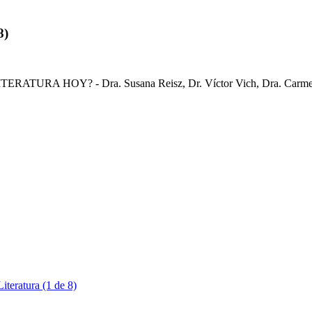
8)
HOY? - Dra. Susana Reisz, Dr. Víctor Vich, Dra. Carmela z
iteratura (1 de 8)