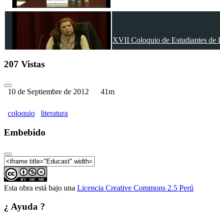
XVII Coloquio de Estudiantes de L
207 Vistas
10 de Septiembre de 2012
41m
XVII Coloquio de Estudiantes de L
coloquio
literatura
Embebido
XVII Coloquio de Estudiantes de L
Esta obra está bajo una
Licencia Creative Commons 2.5 Perú
¿ Ayuda ?
XVII Coloquio de Estudiantes de L