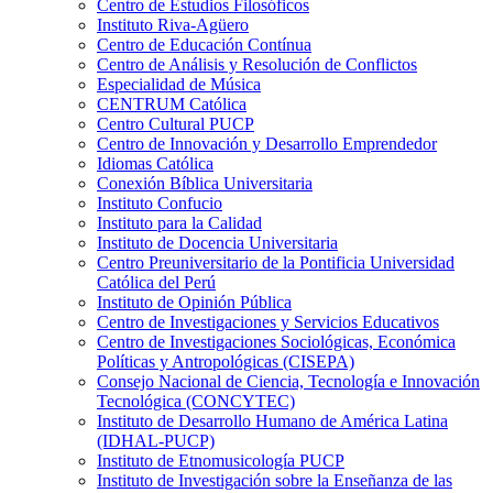
Centro de Estudios Filosóficos
Instituto Riva-Agüero
Centro de Educación Contínua
Centro de Análisis y Resolución de Conflictos
Especialidad de Música
CENTRUM Católica
Centro Cultural PUCP
Centro de Innovación y Desarrollo Emprendedor
Idiomas Católica
Conexión Bíblica Universitaria
Instituto Confucio
Instituto para la Calidad
Instituto de Docencia Universitaria
Centro Preuniversitario de la Pontificia Universidad
Católica del Perú
Instituto de Opinión Pública
Centro de Investigaciones y Servicios Educativos
Centro de Investigaciones Sociológicas, Económica
Políticas y Antropológicas (CISEPA)
Consejo Nacional de Ciencia, Tecnología e Innovación
Tecnológica (CONCYTEC)
Instituto de Desarrollo Humano de América Latina
(IDHAL-PUCP)
Instituto de Etnomusicología PUCP
Instituto de Investigación sobre la Enseñanza de las