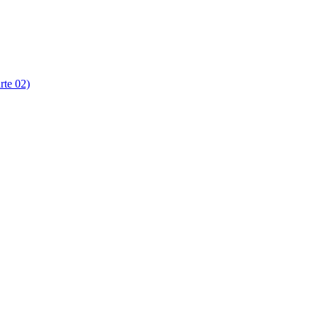
rte 02)
rte 03)
rte 04)