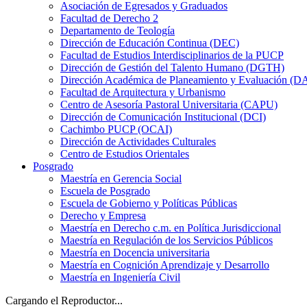
Asociación de Egresados y Graduados
Facultad de Derecho 2
Departamento de Teología
Dirección de Educación Continua (DEC)
Facultad de Estudios Interdisciplinarios de la PUCP
Dirección de Gestión del Talento Humano (DGTH)
Dirección Académica de Planeamiento y Evaluación (D
Facultad de Arquitectura y Urbanismo
Centro de Asesoría Pastoral Universitaria (CAPU)
Dirección de Comunicación Institucional (DCI)
Cachimbo PUCP (OCAI)
Dirección de Actividades Culturales
Centro de Estudios Orientales
Posgrado
Maestría en Gerencia Social
Escuela de Posgrado
Escuela de Gobierno y Políticas Públicas
Derecho y Empresa
Maestría en Derecho c.m. en Política Jurisdiccional
Maestría en Regulación de los Servicios Públicos
Maestría en Docencia universitaria
Maestría en Cognición Aprendizaje y Desarrollo
Maestría en Ingeniería Civil
Cargando el Reproductor...