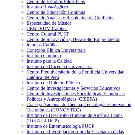
Centro de Estudios Filosóficos
Instituto Riva-Agüero
Centro de Educación Contínua
Centro de Análisis y Resolución de Conflictos
Especialidad de Música
CENTRUM Católica
Centro Cultural PUCP
Centro de Innovación y Desarrollo Emprendedor
Idiomas Católica
Conexión Bíblica Universitaria
Instituto Confucio
Instituto para la Calidad
Instituto de Docencia Universitaria
Centro Preuniversitario de la Pontificia Universidad
Católica del Perú
Instituto de Opinión Pública
Centro de Investigaciones y Servicios Educativos
Centro de Investigaciones Sociológicas, Económica
Políticas y Antropológicas (CISEPA)
Consejo Nacional de Ciencia, Tecnología e Innovación
Tecnológica (CONCYTEC)
Instituto de Desarrollo Humano de América Latina
(IDHAL-PUCP)
Instituto de Etnomusicología PUCP
Instituto de Investigación sobre la Enseñanza de las