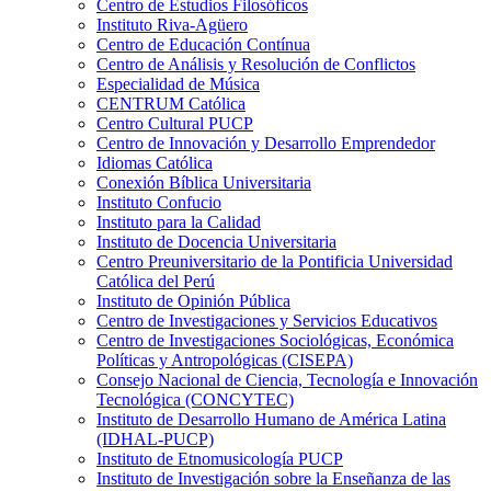
Centro de Estudios Filosóficos
Instituto Riva-Agüero
Centro de Educación Contínua
Centro de Análisis y Resolución de Conflictos
Especialidad de Música
CENTRUM Católica
Centro Cultural PUCP
Centro de Innovación y Desarrollo Emprendedor
Idiomas Católica
Conexión Bíblica Universitaria
Instituto Confucio
Instituto para la Calidad
Instituto de Docencia Universitaria
Centro Preuniversitario de la Pontificia Universidad
Católica del Perú
Instituto de Opinión Pública
Centro de Investigaciones y Servicios Educativos
Centro de Investigaciones Sociológicas, Económica
Políticas y Antropológicas (CISEPA)
Consejo Nacional de Ciencia, Tecnología e Innovación
Tecnológica (CONCYTEC)
Instituto de Desarrollo Humano de América Latina
(IDHAL-PUCP)
Instituto de Etnomusicología PUCP
Instituto de Investigación sobre la Enseñanza de las