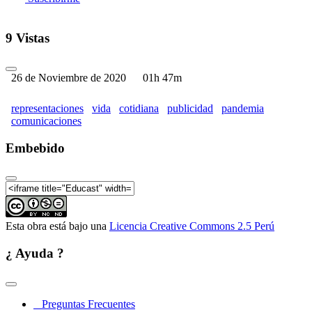
9 Vistas
26 de Noviembre de 2020
01h 47m
representaciones
vida
cotidiana
publicidad
pandemia
comunicaciones
Embebido
Esta obra está bajo una
Licencia Creative Commons 2.5 Perú
¿ Ayuda ?
Preguntas Frecuentes