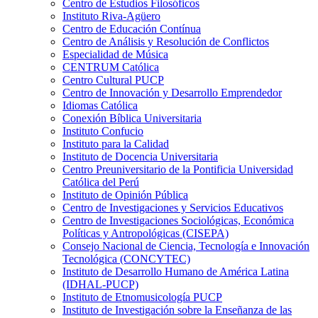
Centro de Estudios Filosóficos
Instituto Riva-Agüero
Centro de Educación Contínua
Centro de Análisis y Resolución de Conflictos
Especialidad de Música
CENTRUM Católica
Centro Cultural PUCP
Centro de Innovación y Desarrollo Emprendedor
Idiomas Católica
Conexión Bíblica Universitaria
Instituto Confucio
Instituto para la Calidad
Instituto de Docencia Universitaria
Centro Preuniversitario de la Pontificia Universidad
Católica del Perú
Instituto de Opinión Pública
Centro de Investigaciones y Servicios Educativos
Centro de Investigaciones Sociológicas, Económica
Políticas y Antropológicas (CISEPA)
Consejo Nacional de Ciencia, Tecnología e Innovación
Tecnológica (CONCYTEC)
Instituto de Desarrollo Humano de América Latina
(IDHAL-PUCP)
Instituto de Etnomusicología PUCP
Instituto de Investigación sobre la Enseñanza de las