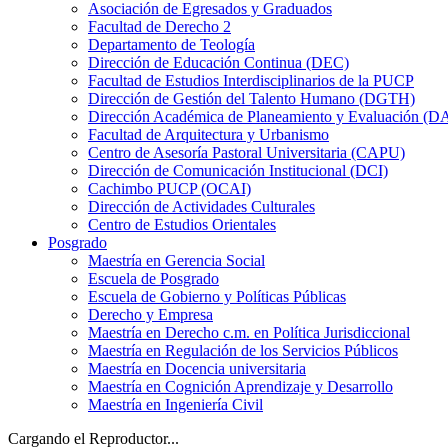
Asociación de Egresados y Graduados
Facultad de Derecho 2
Departamento de Teología
Dirección de Educación Continua (DEC)
Facultad de Estudios Interdisciplinarios de la PUCP
Dirección de Gestión del Talento Humano (DGTH)
Dirección Académica de Planeamiento y Evaluación (D
Facultad de Arquitectura y Urbanismo
Centro de Asesoría Pastoral Universitaria (CAPU)
Dirección de Comunicación Institucional (DCI)
Cachimbo PUCP (OCAI)
Dirección de Actividades Culturales
Centro de Estudios Orientales
Posgrado
Maestría en Gerencia Social
Escuela de Posgrado
Escuela de Gobierno y Políticas Públicas
Derecho y Empresa
Maestría en Derecho c.m. en Política Jurisdiccional
Maestría en Regulación de los Servicios Públicos
Maestría en Docencia universitaria
Maestría en Cognición Aprendizaje y Desarrollo
Maestría en Ingeniería Civil
Cargando el Reproductor...