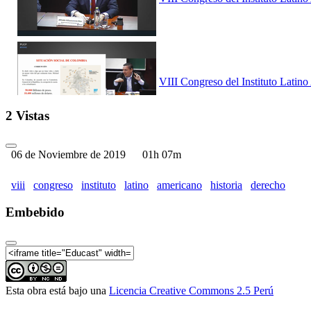
VIII Congreso del Instituto Latin
2 Vistas
06 de Noviembre de 2019
01h 07m
VIII Congreso del Instituto Latin
viii
congreso
instituto
latino
americano
historia
derecho
Embebido
VIII Congreso del Instituto Latin
Esta obra está bajo una
Licencia Creative Commons 2.5 Perú