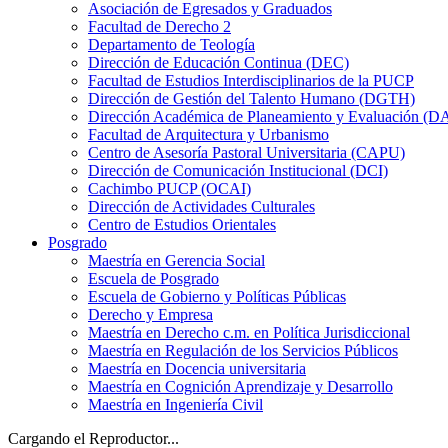
Asociación de Egresados y Graduados
Facultad de Derecho 2
Departamento de Teología
Dirección de Educación Continua (DEC)
Facultad de Estudios Interdisciplinarios de la PUCP
Dirección de Gestión del Talento Humano (DGTH)
Dirección Académica de Planeamiento y Evaluación (D
Facultad de Arquitectura y Urbanismo
Centro de Asesoría Pastoral Universitaria (CAPU)
Dirección de Comunicación Institucional (DCI)
Cachimbo PUCP (OCAI)
Dirección de Actividades Culturales
Centro de Estudios Orientales
Posgrado
Maestría en Gerencia Social
Escuela de Posgrado
Escuela de Gobierno y Políticas Públicas
Derecho y Empresa
Maestría en Derecho c.m. en Política Jurisdiccional
Maestría en Regulación de los Servicios Públicos
Maestría en Docencia universitaria
Maestría en Cognición Aprendizaje y Desarrollo
Maestría en Ingeniería Civil
Cargando el Reproductor...