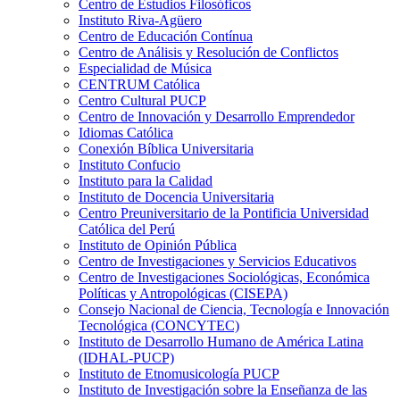
Centro de Estudios Filosóficos
Instituto Riva-Agüero
Centro de Educación Contínua
Centro de Análisis y Resolución de Conflictos
Especialidad de Música
CENTRUM Católica
Centro Cultural PUCP
Centro de Innovación y Desarrollo Emprendedor
Idiomas Católica
Conexión Bíblica Universitaria
Instituto Confucio
Instituto para la Calidad
Instituto de Docencia Universitaria
Centro Preuniversitario de la Pontificia Universidad
Católica del Perú
Instituto de Opinión Pública
Centro de Investigaciones y Servicios Educativos
Centro de Investigaciones Sociológicas, Económica
Políticas y Antropológicas (CISEPA)
Consejo Nacional de Ciencia, Tecnología e Innovación
Tecnológica (CONCYTEC)
Instituto de Desarrollo Humano de América Latina
(IDHAL-PUCP)
Instituto de Etnomusicología PUCP
Instituto de Investigación sobre la Enseñanza de las