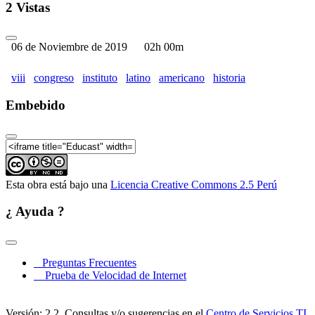
Historia del Derecho (ILAHD) - Parte 05
2 Vistas
VIII Congreso del Instituto Latino Americano de
Historia del Derecho (ILAHD) - Parte 06
06 de Noviembre de 2019
02h 00m
VIII Congreso del Instituto Latino Americano de
Historia del Derecho (ILAHD) - Parte 07
viii
congreso
instituto
latino
americano
historia
VIII Congreso del Instituto Latino Americano de
Historia del Derecho (ILAHD) - Parte 08
Embebido
VIII Congreso del Instituto Latino Americano de
Historia del Derecho (ILAHD) - Parte 09
VIII Congreso del Instituto Latino Americano de
Historia del Derecho (ILAHD) - Parte 10
Esta obra está bajo una
Licencia Creative Commons 2.5 Perú
VIII Congreso del Instituto Latino Americano de
Historia del Derecho (ILAHD) - Parte 11
¿ Ayuda ?
VIII Congreso del Instituto Latino Americano de
Historia del Derecho (ILAHD) - Parte 12
Preguntas Frecuentes
Prueba de Velocidad de Internet
Versión: 2.2. Consultas y/o sugerencias en el
Centro de Servicios TI