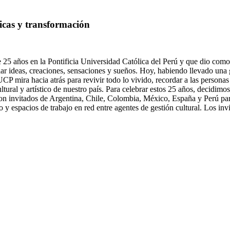
icas y transformación
 25 años en la Pontificia Universidad Católica del Perú y que dio como r
ollar ideas, creaciones, sensaciones y sueños. Hoy, habiendo llevado un
l PUCP mira hacia atrás para revivir todo lo vivido, recordar a las perso
tural y artístico de nuestro país. Para celebrar estos 25 años, decidimos
on invitados de Argentina, Chile, Colombia, México, España y Perú par
tro y espacios de trabajo en red entre agentes de gestión cultural. Los in