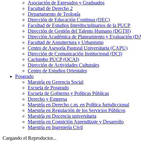
Asociación de Egresados y Graduados
Facultad de Derecho 2
Departamento de Teología
Dirección de Educación Continua (DEC)
Facultad de Estudios Interdisciplinarios de la PUCP
Dirección de Gestión del Talento Humano (DGTH)
Dirección Académica de Planeamiento y Evaluación (D
Facultad de Arquitectura y Urbanismo
Centro de Asesoría Pastoral Universitaria (CAPU)
Dirección de Comunicación Institucional (DCI)
Cachimbo PUCP (OCAI)
Dirección de Actividades Culturales
Centro de Estudios Orientales
Posgrado
Maestría en Gerencia Social
Escuela de Posgrado
Escuela de Gobierno y Políticas Públicas
Derecho y Empresa
Maestría en Derecho c.m. en Política Jurisdiccional
Maestría en Regulación de los Servicios Públicos
Maestría en Docencia universitaria
Maestría en Cognición Aprendizaje y Desarrollo
Maestría en Ingeniería Civil
Cargando el Reproductor...