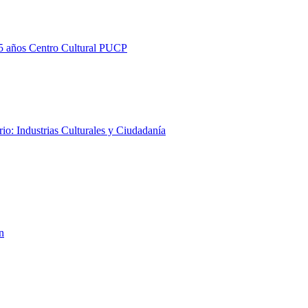
25 años Centro Cultural PUCP
io: Industrias Culturales y Ciudadanía
rio: Cine y agenda social
n
rio: Artes plásticas y comunidad