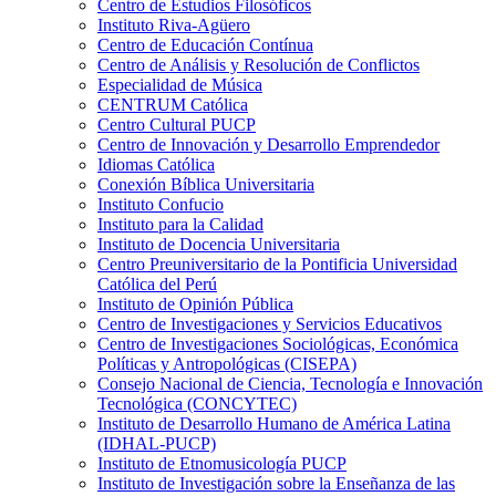
Centro de Estudios Filosóficos
Instituto Riva-Agüero
Centro de Educación Contínua
Centro de Análisis y Resolución de Conflictos
Especialidad de Música
CENTRUM Católica
Centro Cultural PUCP
Centro de Innovación y Desarrollo Emprendedor
Idiomas Católica
Conexión Bíblica Universitaria
Instituto Confucio
Instituto para la Calidad
Instituto de Docencia Universitaria
Centro Preuniversitario de la Pontificia Universidad
Católica del Perú
Instituto de Opinión Pública
Centro de Investigaciones y Servicios Educativos
Centro de Investigaciones Sociológicas, Económica
Políticas y Antropológicas (CISEPA)
Consejo Nacional de Ciencia, Tecnología e Innovación
Tecnológica (CONCYTEC)
Instituto de Desarrollo Humano de América Latina
(IDHAL-PUCP)
Instituto de Etnomusicología PUCP
Instituto de Investigación sobre la Enseñanza de las