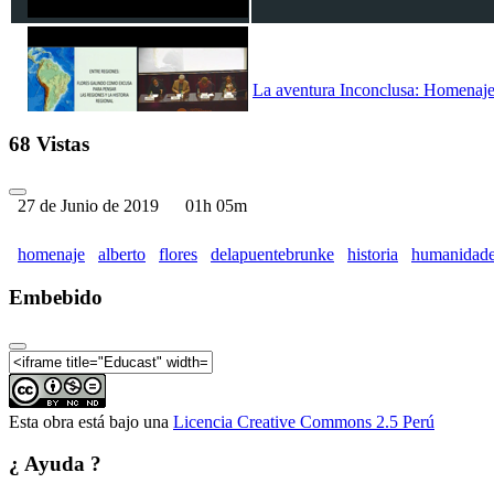
La aventura Inconclusa: Homenaje 
68 Vistas
27 de Junio de 2019
01h 05m
La aventura Inconclusa: Homenaje 
homenaje
alberto
flores
delapuentebrunke
historia
humanidad
Embebido
La aventura Inconclusa: Homenaje 
Esta obra está bajo una
Licencia Creative Commons 2.5 Perú
¿ Ayuda ?
La aventura Inconclusa: Homenaje 