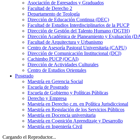
Asociación de Egresados y Graduados
Facultad de Derecho 2
Departamento de Teología
Dirección de Educación Continua (DEC)
Facultad de Estudios Interdisciplinarios de la PUCP
Dirección de Gestión del Talento Humano (DGTH)
Dirección Académica de Planeamiento y Evaluación (D
Facultad de Arquitectura y Urbanismo
Centro de Asesoría Pastoral Universitaria (CAPU)
Dirección de Comunicación Institucional (DCI)
Cachimbo PUCP (OCAI)
Dirección de Actividades Culturales
Centro de Estudios Orientales
Posgrado
Maestría en Gerencia Social
Escuela de Posgrado
Escuela de Gobierno y Políticas Públicas
Derecho y Empresa
Maestría en Derecho c.m. en Política Jurisdiccional
Maestría en Regulación de los Servicios Públicos
Maestría en Docencia universitaria
Maestría en Cognición Aprendizaje y Desarrollo
Maestría en Ingeniería Civil
Cargando el Reproductor...