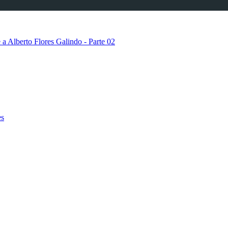
a Alberto Flores Galindo - Parte 02
a Alberto Flores Galindo - Parte 03
es
a Alberto Flores Galindo - Parte 04
a Alberto Flores Galindo - Parte 05