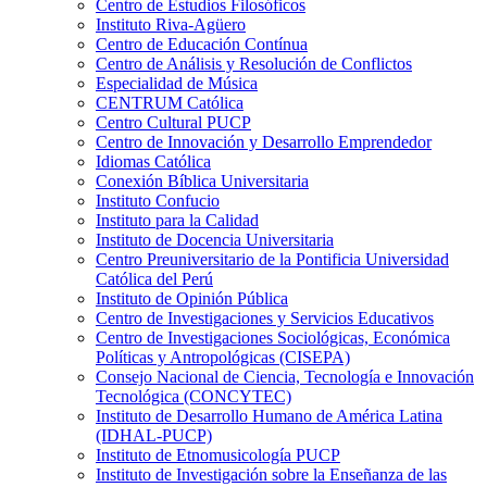
Centro de Estudios Filosóficos
Instituto Riva-Agüero
Centro de Educación Contínua
Centro de Análisis y Resolución de Conflictos
Especialidad de Música
CENTRUM Católica
Centro Cultural PUCP
Centro de Innovación y Desarrollo Emprendedor
Idiomas Católica
Conexión Bíblica Universitaria
Instituto Confucio
Instituto para la Calidad
Instituto de Docencia Universitaria
Centro Preuniversitario de la Pontificia Universidad
Católica del Perú
Instituto de Opinión Pública
Centro de Investigaciones y Servicios Educativos
Centro de Investigaciones Sociológicas, Económica
Políticas y Antropológicas (CISEPA)
Consejo Nacional de Ciencia, Tecnología e Innovación
Tecnológica (CONCYTEC)
Instituto de Desarrollo Humano de América Latina
(IDHAL-PUCP)
Instituto de Etnomusicología PUCP
Instituto de Investigación sobre la Enseñanza de las