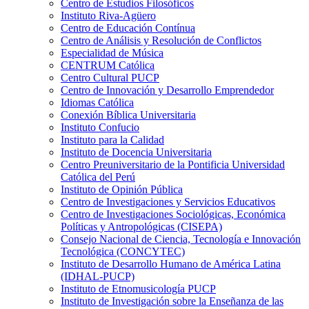
Centro de Estudios Filosóficos
Instituto Riva-Agüero
Centro de Educación Contínua
Centro de Análisis y Resolución de Conflictos
Especialidad de Música
CENTRUM Católica
Centro Cultural PUCP
Centro de Innovación y Desarrollo Emprendedor
Idiomas Católica
Conexión Bíblica Universitaria
Instituto Confucio
Instituto para la Calidad
Instituto de Docencia Universitaria
Centro Preuniversitario de la Pontificia Universidad
Católica del Perú
Instituto de Opinión Pública
Centro de Investigaciones y Servicios Educativos
Centro de Investigaciones Sociológicas, Económica
Políticas y Antropológicas (CISEPA)
Consejo Nacional de Ciencia, Tecnología e Innovación
Tecnológica (CONCYTEC)
Instituto de Desarrollo Humano de América Latina
(IDHAL-PUCP)
Instituto de Etnomusicología PUCP
Instituto de Investigación sobre la Enseñanza de las