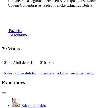
tambalear a la seguridad social en AL. Expositores: Daniel
Cotlear Comentaristas: Pedro Francke Edmundo Beteta
Favorito
Suscribirme
79 Vistas
05 de Abril de 2019
01h 43m
bolsa
vulnerabilidad
financiera
adultos
mayores
salud
Expositores
Edmundo Pablo