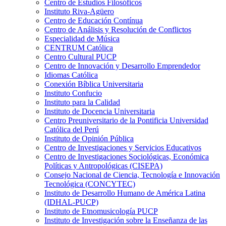
Centro de Estudios Filosóficos
Instituto Riva-Agüero
Centro de Educación Contínua
Centro de Análisis y Resolución de Conflictos
Especialidad de Música
CENTRUM Católica
Centro Cultural PUCP
Centro de Innovación y Desarrollo Emprendedor
Idiomas Católica
Conexión Bíblica Universitaria
Instituto Confucio
Instituto para la Calidad
Instituto de Docencia Universitaria
Centro Preuniversitario de la Pontificia Universidad
Católica del Perú
Instituto de Opinión Pública
Centro de Investigaciones y Servicios Educativos
Centro de Investigaciones Sociológicas, Económica
Políticas y Antropológicas (CISEPA)
Consejo Nacional de Ciencia, Tecnología e Innovación
Tecnológica (CONCYTEC)
Instituto de Desarrollo Humano de América Latina
(IDHAL-PUCP)
Instituto de Etnomusicología PUCP
Instituto de Investigación sobre la Enseñanza de las