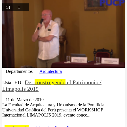
51
1
Departamentos
Arquitectura
De-
construyendo
el Patrimonio /
Lista
HD
Limápolis 2019
11 de Marzo de 2019
La Facultad de Arquitectura y Urbanismo de la Pontificia
Universidad Católica del Perú presenta el WORKSHOP
Internacional LIMAPOLIS 2019, evento conce...