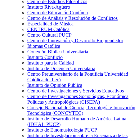
Centro de Estudios Filosóficos
Instituto Riva-Agüero
Centro de Educación Contínua
Centro de Análisis y Resolución de Conflictos
Especialidad de Música
CENTRUM Católica
Centro Cultural PUCP
Centro de Innovación y Desarrollo Emprendedor
Idiomas Católica
Conexión Bíblica Universitaria
Instituto Confucio
Instituto para la Calidad
Instituto de Docencia Universitaria
Centro Preuniversitario de la Pontificia Universidad
Católica del Perú
Instituto de Opinión Pública
Centro de Investigaciones y Servicios Educativos
Centro de Investigaciones Sociológicas, Económica
Políticas y Antropológicas (CISEPA)
Consejo Nacional de Ciencia, Tecnología e Innovación
Tecnológica (CONCYTEC)
Instituto de Desarrollo Humano de América Latina
(IDHAL-PUCP)
Instituto de Etnomusicología PUCP
Instituto de Investigación sobre la Enseñanza de las