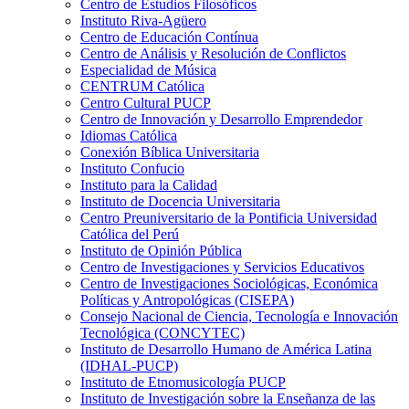
Centro de Estudios Filosóficos
Instituto Riva-Agüero
Centro de Educación Contínua
Centro de Análisis y Resolución de Conflictos
Especialidad de Música
CENTRUM Católica
Centro Cultural PUCP
Centro de Innovación y Desarrollo Emprendedor
Idiomas Católica
Conexión Bíblica Universitaria
Instituto Confucio
Instituto para la Calidad
Instituto de Docencia Universitaria
Centro Preuniversitario de la Pontificia Universidad
Católica del Perú
Instituto de Opinión Pública
Centro de Investigaciones y Servicios Educativos
Centro de Investigaciones Sociológicas, Económica
Políticas y Antropológicas (CISEPA)
Consejo Nacional de Ciencia, Tecnología e Innovación
Tecnológica (CONCYTEC)
Instituto de Desarrollo Humano de América Latina
(IDHAL-PUCP)
Instituto de Etnomusicología PUCP
Instituto de Investigación sobre la Enseñanza de las