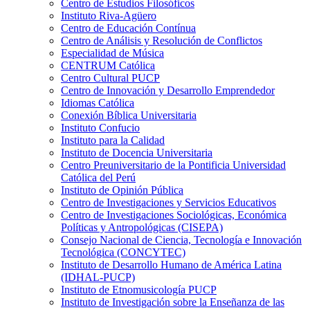
Centro de Estudios Filosóficos
Instituto Riva-Agüero
Centro de Educación Contínua
Centro de Análisis y Resolución de Conflictos
Especialidad de Música
CENTRUM Católica
Centro Cultural PUCP
Centro de Innovación y Desarrollo Emprendedor
Idiomas Católica
Conexión Bíblica Universitaria
Instituto Confucio
Instituto para la Calidad
Instituto de Docencia Universitaria
Centro Preuniversitario de la Pontificia Universidad
Católica del Perú
Instituto de Opinión Pública
Centro de Investigaciones y Servicios Educativos
Centro de Investigaciones Sociológicas, Económica
Políticas y Antropológicas (CISEPA)
Consejo Nacional de Ciencia, Tecnología e Innovación
Tecnológica (CONCYTEC)
Instituto de Desarrollo Humano de América Latina
(IDHAL-PUCP)
Instituto de Etnomusicología PUCP
Instituto de Investigación sobre la Enseñanza de las