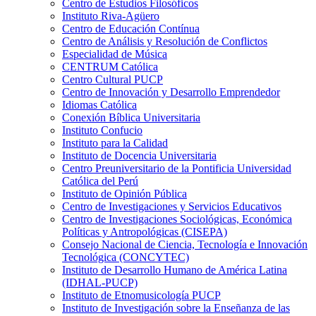
Centro de Estudios Filosóficos
Instituto Riva-Agüero
Centro de Educación Contínua
Centro de Análisis y Resolución de Conflictos
Especialidad de Música
CENTRUM Católica
Centro Cultural PUCP
Centro de Innovación y Desarrollo Emprendedor
Idiomas Católica
Conexión Bíblica Universitaria
Instituto Confucio
Instituto para la Calidad
Instituto de Docencia Universitaria
Centro Preuniversitario de la Pontificia Universidad
Católica del Perú
Instituto de Opinión Pública
Centro de Investigaciones y Servicios Educativos
Centro de Investigaciones Sociológicas, Económica
Políticas y Antropológicas (CISEPA)
Consejo Nacional de Ciencia, Tecnología e Innovación
Tecnológica (CONCYTEC)
Instituto de Desarrollo Humano de América Latina
(IDHAL-PUCP)
Instituto de Etnomusicología PUCP
Instituto de Investigación sobre la Enseñanza de las