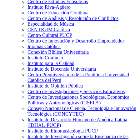
Centro de Estudios Filosóficos
Instituto Riva-Agüero
Centro de Educación Contínua
Centro de Análisis y Resolución de Conflictos
Especialidad de Música
CENTRUM Católica
Centro Cultural PUCP
Centro de Innovación y Desarrollo Emprendedor
Idiomas Católica
Conexión Bíblica Universitaria
Instituto Confucio
Instituto para la Calidad
Instituto de Docencia Universitaria
Centro Preuniversitario de la Pontificia Universidad
Católica del Perú
Instituto de Opinión Pública
Centro de Investigaciones y Servicios Educativos
Centro de Investigaciones Sociológicas, Económica
Políticas y Antropológicas (CISEPA)
Consejo Nacional de Ciencia, Tecnología e Innovación
Tecnológica (CONCYTEC)
Instituto de Desarrollo Humano de América Latina
(IDHAL-PUCP)
Instituto de Etnomusicología PUCP
Instituto de Investigación sobre la Enseñanza de las