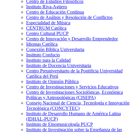
Centro de Estudios Filosóficos
Instituto Riva-Agüero
Centro de Educación Contínua
Centro de Análisis y Resolución de Conflictos
Especialidad de Música
CENTRUM Católica
Centro Cultural PUCP
Centro de Innovación y Desarrollo Emprendedor
Idiomas Católica
Conexión Bíblica Universitaria
Instituto Confucio
Instituto para la Calidad
Instituto de Docencia Universitaria
Centro Preuniversitario de la Pontificia Universidad
Católica del Perú
Instituto de Opinión Pública
Centro de Investigaciones y Servicios Educativos
Centro de Investigaciones Sociológicas, Económica
Políticas y Antropológicas (CISEPA)
Consejo Nacional de Ciencia, Tecnología e Innovación
Tecnológica (CONCYTEC)
Instituto de Desarrollo Humano de América Latina
(IDHAL-PUCP)
Instituto de Etnomusicología PUCP
Instituto de Investigación sobre la Enseñanza de las