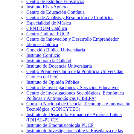
Centro de Estudios Filosóficos
Instituto Riva-Agüero
Centro de Educación Contínua
Centro de Análisis y Resolución de Conflictos
Especialidad de Música
CENTRUM Católica
Centro Cultural PUCP
Centro de Innovación y Desarrollo Emprendedor
Idiomas Católica
Conexión Bíblica Universitaria
Instituto Confucio
Instituto para la Calidad
Instituto de Docencia Universitaria
Centro Preuniversitario de la Pontificia Universidad
Católica del Perú
Instituto de Opinión Pública
Centro de Investigaciones y Servicios Educativos
Centro de Investigaciones Sociológicas, Económica
Políticas y Antropológicas (CISEPA)
Consejo Nacional de Ciencia, Tecnología e Innovación
Tecnológica (CONCYTEC)
Instituto de Desarrollo Humano de América Latina
(IDHAL-PUCP)
Instituto de Etnomusicología PUCP
Instituto de Investigación sobre la Enseñanza de las