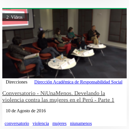
2 Vídeos
Direcciones
Dirección Académica de Responsabilidad Social
Conversatorio - NiUnaMenos. Develando la
violencia contra las mujeres en el Perú - Parte 1
10 de Agosto de 2016
conversatorio
violencia
mujeres
niunamenos