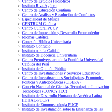
Centro de Estudios Filosóficos
Instituto Riva-Agüero
Centro de Educación Contínua
Centro de Análisis y Resolución de Conflictos
Especialidad de Música
CENTRUM Católica
Centro Cultural PUCP
Centro de Innovación y Desarrollo Emprendedor
Idiomas Católica
Conexión Bíblica Universitaria
Instituto Confucio
Instituto para la Calidad
Instituto de Docencia Universitaria
Centro Preuniversitario de la Pontificia Universidad
Católica del Perú
Instituto de Opinión Pública
Centro de Investigaciones y Servicios Educativos
Centro de Investigaciones Sociológicas, Económica
Políticas y Antropológicas (CISEPA)
Consejo Nacional de Ciencia, Tecnología e Innovación
Tecnológica (CONCYTEC)
Instituto de Desarrollo Humano de América Latina
(IDHAL-PUCP)
Instituto de Etnomusicología PUCP
Instituto de Investigación sobre la Enseñanza de las