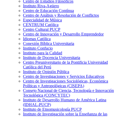
Centro de Estudios Filosóficos
Instituto Riva-Agüero
Centro de Educación Contínua
Centro de Análisis y Resolución de Conflictos
Especialidad de Música
CENTRUM Católica
Centro Cultural PUCP
Centro de Innovación y Desarrollo Emprendedor
Idiomas Católica
Conexión Bíblica Universitaria
Instituto Confucio
Instituto para la Calidad
Instituto de Docencia Universitaria
Centro Preuniversitario de la Pontificia Universidad
Católica del Perú
Instituto de Opinión Pública
Centro de Investigaciones y Servicios Educativos
Centro de Investigaciones Sociológicas, Económica
Políticas y Antropológicas (CISEPA)
Consejo Nacional de Ciencia, Tecnología e Innovación
Tecnológica (CONCYTEC)
Instituto de Desarrollo Humano de América Latina
(IDHAL-PUCP)
Instituto de Etnomusicología PUCP
Instituto de Investigación sobre la Enseñanza de las