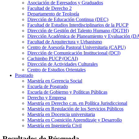
Asociación de Egresados y Graduados
Facultad de Derecho 2
Departamento de Teología
Dirección de Educación Continua (DEC)
Facultad de Estudios Interdisciplinarios de la PUCP
Dirección de Gestión del Talento Humano (DGTH)
Dirección Académica de Planeamiento y Evaluación (D
Facultad de Arquitectura y Urbanismo
Centro de Asesoría Pastoral Universitaria (CAPU)
Dirección de Comunicación Institucional (DCI)
Cachimbo PUCP (OCAI)
Dirección de Actividades Culturales
Centro de Estudios Orientales
Posgrado
Maestría en Gerencia Social
Escuela de Posgrado
Escuela de Gobierno y Políticas Públicas
Derecho y Empresa
Maestría en Derecho c.m. en Política Jurisdiccional
Maestría en Regulación de los Servicios Públicos
Maestría en Docencia universitaria
Maestría en Cognición Aprendizaje y Desarrollo
Maestría en Ingeniería Civil
Resultados de Búsqueda