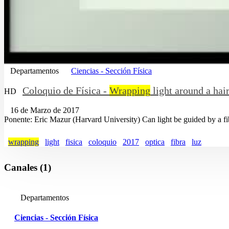
Departamentos
Ciencias - Sección Física
Coloquio de Física -
Wrapping
light around a hai
HD
16 de Marzo de 2017
Ponente: Eric Mazur (Harvard University) Can light be guided by a fi
wrapping
light
fisica
coloquio
2017
optica
fibra
luz
Canales (1)
Departamentos
Ciencias - Sección Física