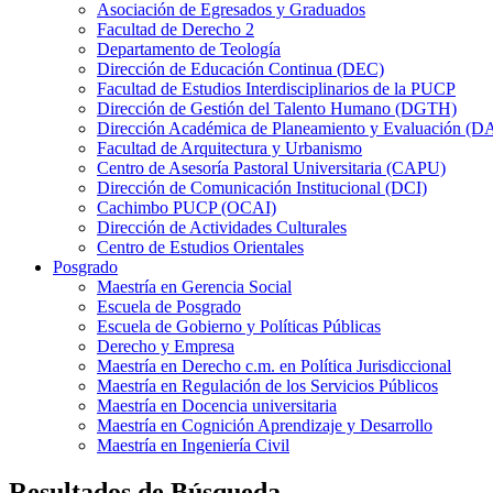
Asociación de Egresados y Graduados
Facultad de Derecho 2
Departamento de Teología
Dirección de Educación Continua (DEC)
Facultad de Estudios Interdisciplinarios de la PUCP
Dirección de Gestión del Talento Humano (DGTH)
Dirección Académica de Planeamiento y Evaluación (D
Facultad de Arquitectura y Urbanismo
Centro de Asesoría Pastoral Universitaria (CAPU)
Dirección de Comunicación Institucional (DCI)
Cachimbo PUCP (OCAI)
Dirección de Actividades Culturales
Centro de Estudios Orientales
Posgrado
Maestría en Gerencia Social
Escuela de Posgrado
Escuela de Gobierno y Políticas Públicas
Derecho y Empresa
Maestría en Derecho c.m. en Política Jurisdiccional
Maestría en Regulación de los Servicios Públicos
Maestría en Docencia universitaria
Maestría en Cognición Aprendizaje y Desarrollo
Maestría en Ingeniería Civil
Resultados de Búsqueda