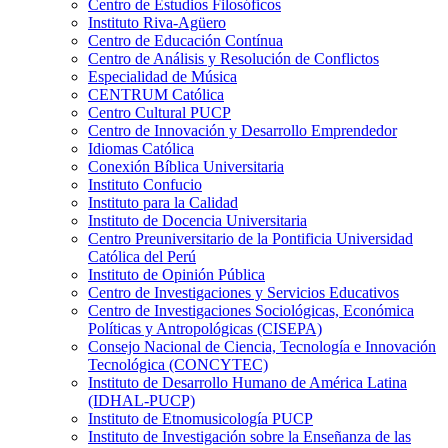
Centro de Estudios Filosóficos
Instituto Riva-Agüero
Centro de Educación Contínua
Centro de Análisis y Resolución de Conflictos
Especialidad de Música
CENTRUM Católica
Centro Cultural PUCP
Centro de Innovación y Desarrollo Emprendedor
Idiomas Católica
Conexión Bíblica Universitaria
Instituto Confucio
Instituto para la Calidad
Instituto de Docencia Universitaria
Centro Preuniversitario de la Pontificia Universidad
Católica del Perú
Instituto de Opinión Pública
Centro de Investigaciones y Servicios Educativos
Centro de Investigaciones Sociológicas, Económica
Políticas y Antropológicas (CISEPA)
Consejo Nacional de Ciencia, Tecnología e Innovación
Tecnológica (CONCYTEC)
Instituto de Desarrollo Humano de América Latina
(IDHAL-PUCP)
Instituto de Etnomusicología PUCP
Instituto de Investigación sobre la Enseñanza de las