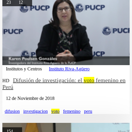
23
12
Institutos y Centros
Instituto Riva-Agüero
Difusión de investigación: el
voto
femenino en
HD
Perú
12 de Noviembre de 2018
difusion
investigacion
voto
femenino
peru
154