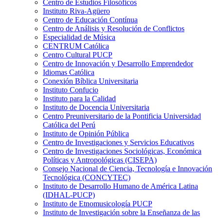
Centro de Estudios Filosóficos
Instituto Riva-Agüero
Centro de Educación Contínua
Centro de Análisis y Resolución de Conflictos
Especialidad de Música
CENTRUM Católica
Centro Cultural PUCP
Centro de Innovación y Desarrollo Emprendedor
Idiomas Católica
Conexión Bíblica Universitaria
Instituto Confucio
Instituto para la Calidad
Instituto de Docencia Universitaria
Centro Preuniversitario de la Pontificia Universidad
Católica del Perú
Instituto de Opinión Pública
Centro de Investigaciones y Servicios Educativos
Centro de Investigaciones Sociológicas, Económica
Políticas y Antropológicas (CISEPA)
Consejo Nacional de Ciencia, Tecnología e Innovación
Tecnológica (CONCYTEC)
Instituto de Desarrollo Humano de América Latina
(IDHAL-PUCP)
Instituto de Etnomusicología PUCP
Instituto de Investigación sobre la Enseñanza de las