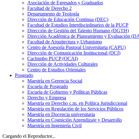
Asociación de Egresados y Graduados
Facultad de Derecho 2
Departamento de Teología
Dirección de Educación Continua (DEC)
Facultad de Estudios Interdisciplinarios de la PUCP
Dirección de Gestión del Talento Humano (DGTH)
Dirección Académica de Planeamiento y Evaluación (D
Facultad de Arquitectura y Urbanismo
Centro de Asesoría Pastoral Universitaria (CAPU)
Dirección de Comunicación Institucional (DCI)
Cachimbo PUCP (OCAI)
Dirección de Actividades Culturales
Centro de Estudios Orientales
Posgrado
Maestría en Gerencia Social
Escuela de Posgrado
Escuela de Gobierno y Políticas Públicas
Derecho y Empresa
Maestría en Derecho c.m. en Política Jurisdiccional
Maestría en Regulación de los Servicios Públicos
Maestría en Docencia universitaria
Maestría en Cognición Aprendizaje y Desarrollo
Maestría en Ingeniería Civil
Cargando el Reproductor...